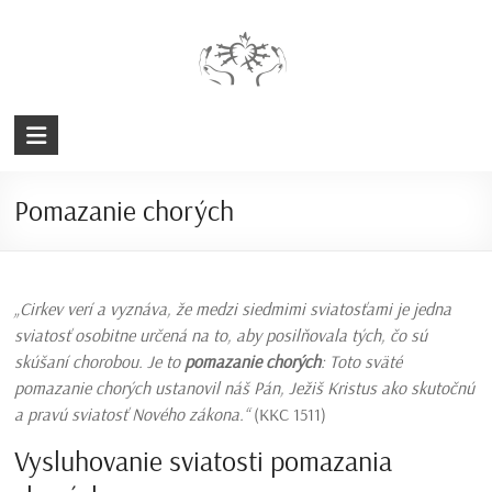
Prejsť
na
obsah
Farnosť
Snežnica
Pomazanie chorých
Rímskokatolícka
cirkev
„Cirkev verí a vyznáva, že medzi siedmimi sviatosťami je jedna
sviatosť osobitne určená na to, aby posilňovala tých, čo sú
skúšaní chorobou. Je to
pomazanie chorých
: Toto sväté
pomazanie chorých ustanovil náš Pán, Ježiš Kristus ako skutočnú
a pravú sviatosť Nového zákona.“
(KKC 1511)
Vysluhovanie sviatosti pomazania