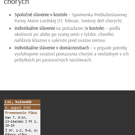
chorých
Spoločné slávenie v kostole
– Spomienka Preblahoslavenej
Panny Márie Lurdskej (11. február, Svetový deň chorých).
Individuálne slávenie
na požiadanie (
v kostole
) – podľa
okolností pri alebo po svätej omši v týždni, chorého
nahláste kňazovi v sakristii pred svätou omšou.
Individuálne slávenie v domácnostiach
– v prípade potreby
vysluhujeme sviatosť pomazania chorým a nevládnym v ich
príbytkoch pri pastoračných návštevách.