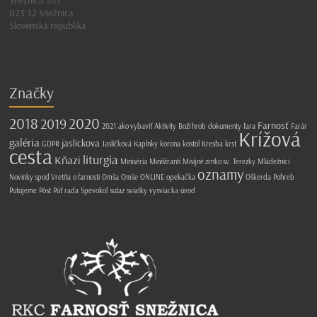
Snežnica 365
023 32 Snežnica
Slovenská republika
Značky
2018
2020
2019
Farnosť
2021
ako vybaviť
Aktivity
Boží hrob
dokumenty
fara
Farár
Krížová
galéria
jaslickova
GDPR
Jasličková
Kaplnky
korona
kostol
Kresba
krst
cesta
liturgia
Kňazi
Miniséria
Miništranti
Misijné zrnko sv. Terezky
Mládežnici
oznamy
Novinky spod Vretňa
o farnosti
Omša
Omše
ONLINE
opekačka
Oškerda
Pohreb
Putujeme
Pôst
Púť
rada
Spevokol
sutaz
sviatky
vysviacka
úvod