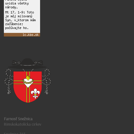
Farnosť Snežnica
Rímskokatolícka cirkev