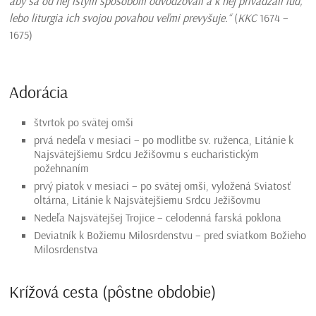
aby sa od nej istým spôsobom odvodzovali a k nej privádzali ľud,
lebo liturgia ich svojou povahou veľmi prevyšuje.“
(
KKC
1674 –
1675)
Adorácia
štvrtok po svätej omši
prvá nedeľa v mesiaci – po modlitbe sv. ruženca, Litánie k
Najsvätejšiemu Srdcu Ježišovmu s eucharistickým
požehnaním
prvý piatok v mesiaci – po svätej omši, vyložená Sviatosť
oltárna, Litánie k Najsvätejšiemu Srdcu Ježišovmu
Nedeľa Najsvätejšej Trojice – celodenná farská poklona
Deviatník k Božiemu Milosrdenstvu – pred sviatkom Božieho
Milosrdenstva
Krížová cesta (pôstne obdobie)