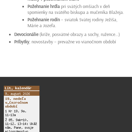
Požehnanie hrdla
pri svätých omšiach v deň
spomienky na svätého biskupa a mučeníka Blažeja.
Požehnanie rodín
– sviatok Svätej rodiny Ježiša,
Márie a Jozefa.
Devocionálie
(kríže, posvätné obrazy a sochy, ružence…)
Príbytky
, novostavby – prevažne vo vianočnom období