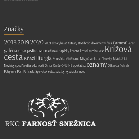
Značky
2018
2020
2019
Farnosť
2021
ako vybaviť
Aktivity
Boží hrob
dokumenty
fara
Farár
Krížová
galéria
jaslickova
GDPR
Jasličková
Kaplnky
korona
kostol
Kresba
krst
cesta
liturgia
Kňazi
Miniséria
Miništranti
Misijné zrnko sv. Terezky
Mládežnici
oznamy
Novinky spod Vretňa
o farnosti
Omša
Omše
ONLINE
opekačka
Oškerda
Pohreb
Putujeme
Pôst
Púť
rada
Spevokol
sutaz
sviatky
vysviacka
úvod