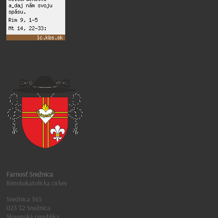
Farnosť Snežnica
Rímskokatolícka cirkev
Snežnica 365
023 32 Snežnica
Slovenská republika