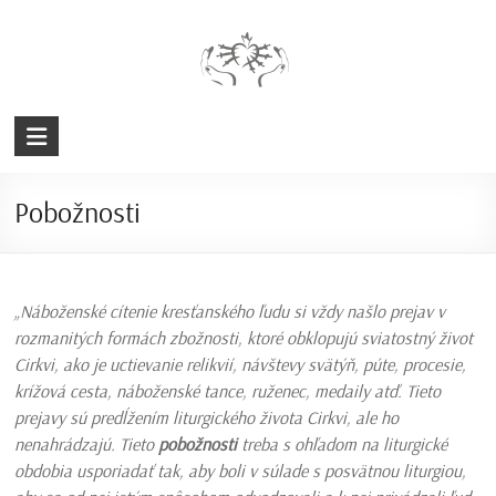
Prejsť
na
obsah
Farnosť
Snežnica
Pobožnosti
Rímskokatolícka
cirkev
„Náboženské cítenie kresťanského ľudu si vždy našlo prejav v
rozmanitých formách zbožnosti, ktoré obklopujú sviatostný život
Cirkvi, ako je uctievanie relikvií, návštevy svätýň, púte, procesie,
krížová cesta, náboženské tance, ruženec, medaily atď. Tieto
prejavy sú predĺžením liturgického života Cirkvi, ale ho
nenahrádzajú. Tieto
pobožnosti
treba s ohľadom na liturgické
obdobia usporiadať tak, aby boli v súlade s posvätnou liturgiou,