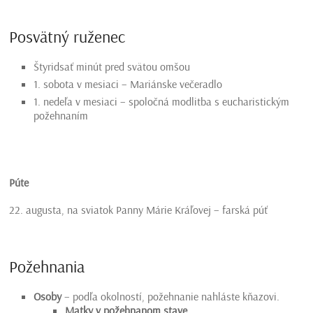
Posvätný ruženec
Štyridsať minút pred svätou omšou
1. sobota v mesiaci – Mariánske večeradlo
1. nedeľa v mesiaci – spoločná modlitba s eucharistickým
požehnaním
Púte
22. augusta, na sviatok Panny Márie Kráľovej – farská púť
Požehnania
Osoby
– podľa okolností, požehnanie nahláste kňazovi.
Matky v požehnanom stave