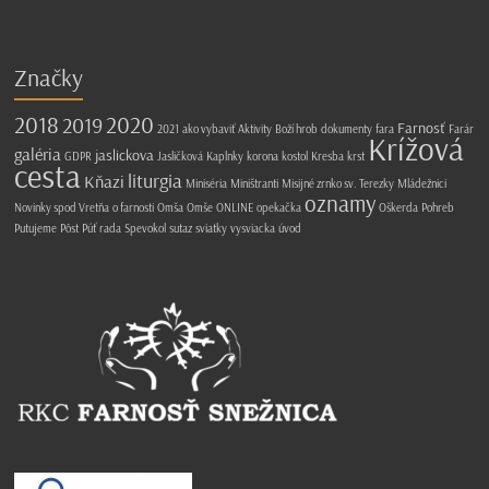
Značky
2018
2020
2019
Farnosť
2021
ako vybaviť
Aktivity
Boží hrob
dokumenty
fara
Farár
Krížová
galéria
jaslickova
GDPR
Jasličková
Kaplnky
korona
kostol
Kresba
krst
cesta
liturgia
Kňazi
Miniséria
Miništranti
Misijné zrnko sv. Terezky
Mládežnici
oznamy
Novinky spod Vretňa
o farnosti
Omša
Omše
ONLINE
opekačka
Oškerda
Pohreb
Putujeme
Pôst
Púť
rada
Spevokol
sutaz
sviatky
vysviacka
úvod