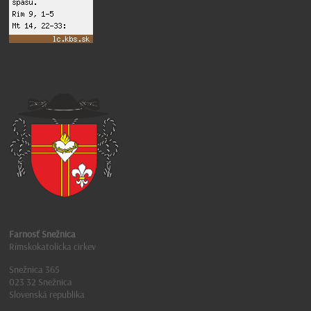
Farnosť Snežnica
Rímskokatolícka cirkev
Snežnica 365
023 32 Snežnica
Slovenská republika