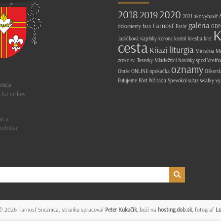
2018
2020
2019
2021
ako vybaviť
A
galéria
Farnosť
dokumenty
fara
Farár
GDP
K
Jasličková
Kaplnky
korona
kostol
Kresba
krst
cesta
liturgia
Kňazi
Miniséria
Mi
zrnko sv. Terezky
Mládežnici
Novinky spod Vretňa
oznamy
Omše
ONLINE
opekačka
Oškerd
Putujeme
Pôst
Púť
rada
Spevokol
sutaz
sviatky
vy
nica
cka cirkev
ica
publika
 © 2026
Farnosť Snežnica
, stránku spracoval
Peter Kukučik
, beží na
hosting.dob.sk
, fotograf
L