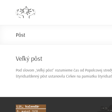
Prejsť
na
Farnosť
obsah
Snežnica
Rímskokatolícka
Pôst
cirkev
Veľký pôst
Pod slovom „Veľký pôst“ rozumieme čas od Popolcovej stredy 
štyridsaťdenný pôst ustanovila Cirkev na pamiatku štyridsať