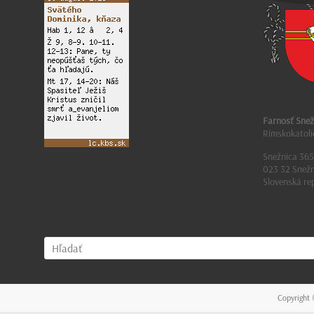
Farnosť Snež
Rímskokatolí
Snežnica 365
023 32 Snežn
Slovenská re
Copyright