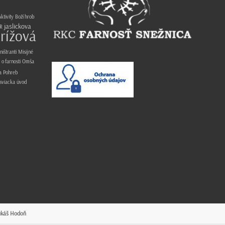
ktivity
Boží hrob
jaslickova
R
rížová
ništranti
Misijné
o farnosti
Omša
a
Pohreb
sviacka
úvod
ukáš Hodoň