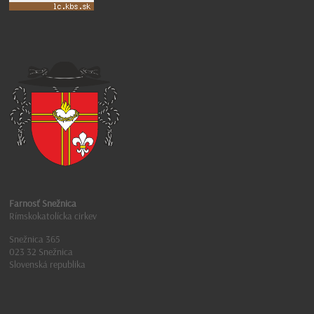
Farnosť Snežnica
Rímskokatolícka cirkev
Snežnica 365
023 32 Snežnica
Slovenská republika