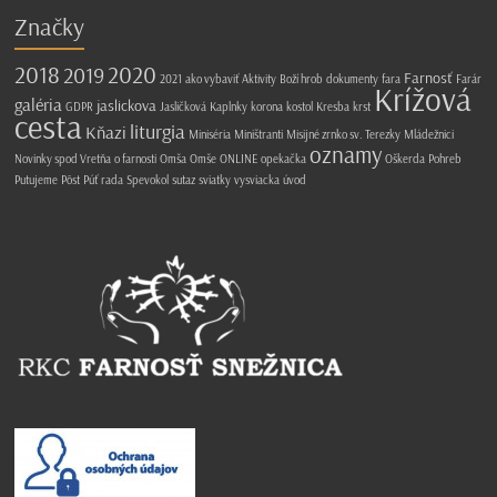
Značky
2018
2020
2019
Farnosť
2021
ako vybaviť
Aktivity
Boží hrob
dokumenty
fara
Farár
Krížová
galéria
jaslickova
GDPR
Jasličková
Kaplnky
korona
kostol
Kresba
krst
cesta
liturgia
Kňazi
Miniséria
Miništranti
Misijné zrnko sv. Terezky
Mládežnici
oznamy
Novinky spod Vretňa
o farnosti
Omša
Omše
ONLINE
opekačka
Oškerda
Pohreb
Putujeme
Pôst
Púť
rada
Spevokol
sutaz
sviatky
vysviacka
úvod