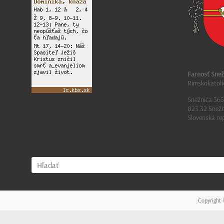
Farnosť Snež
Rímskokatolí
Snežnica 365
023 32 Snežn
Slovenská re
Copyright