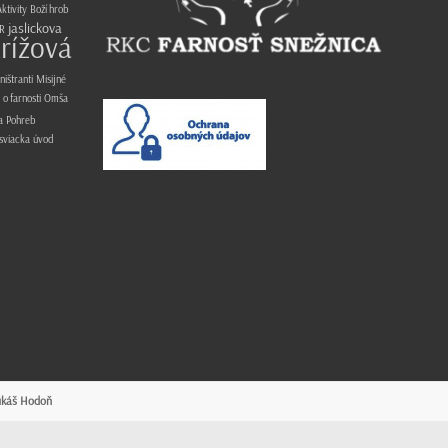
ktivity
Boží hrob
jaslickova
R
rížová
ništranti
Misijné
o farnosti
Omša
a
Pohreb
sviacka
úvod
ukáš Hodoň