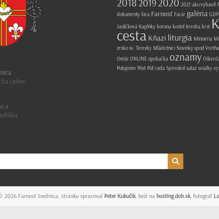
2018
2020
2019
2021
ako vybaviť
A
galéria
Farnosť
dokumenty
fara
Farár
GDP
K
Jasličková
Kaplnky
korona
kostol
Kresba
krst
cesta
liturgia
Kňazi
Miniséria
Mi
zrnko sv. Terezky
Mládežnici
Novinky spod Vretňa
oznamy
Omše
ONLINE
opekačka
Oškerd
Putujeme
Pôst
Púť
rada
Spevokol
sutaz
sviatky
vy
nica
cka cirkev
ica
publika
 © 2026
Farnosť Snežnica
, stránku spracoval
Peter Kukučik
, beží na
hosting.dob.sk
, fotograf
L