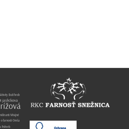
ktivity
Boží hrob
jaslickova
R
rížová
ništranti
Misijné
o farnosti
Omša
a
Pohreb