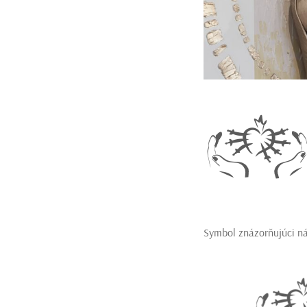
Symbol znázorňujúci ná