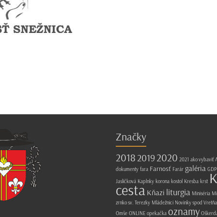
Značky
2018
2020
2019
2021
ako vybaviť
A
galéria
Farnosť
dokumenty
fara
Farár
GDP
K
Jasličková
Kaplnky
korona
kostol
Kresba
krst
cesta
liturgia
Kňazi
Miniséria
Mi
zrnko sv. Terezky
Mládežnici
Novinky spod Vretňa
oznamy
Omše
ONLINE
opekačka
Oškerd