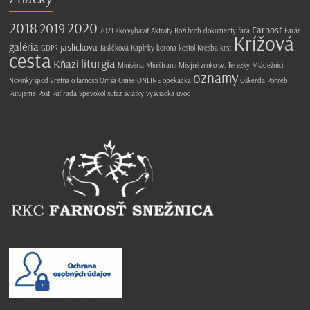
2018
2020
2019
Farnosť
2021
ako vybaviť
Aktivity
Boží hrob
dokumenty
fara
Farár
Krížová
galéria
jaslickova
GDPR
Jasličková
Kaplnky
korona
kostol
Kresba
krst
cesta
liturgia
Kňazi
Miniséria
Miništranti
Misijné zrnko sv. Terezky
Mládežnici
oznamy
Novinky spod Vretňa
o farnosti
Omša
Omše
ONLINE
opekačka
Oškerda
Pohreb
Putujeme
Pôst
Púť
rada
Spevokol
sutaz
sviatky
vysviacka
úvod