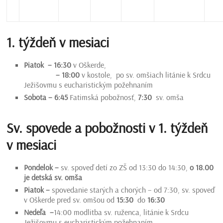
1. týždeň v mesiaci
Piatok – 16:30
v Oškerde,
– 18:00
v kostole, po sv. omšiach litánie k Srdcu
Ježišovmu s eucharistickým požehnaním
Sobota – 6:45
Fatimská pobožnosť,
7:30
sv. omša
Sv. spovede a pobožnosti v 1. týždeň
v mesiaci
Pondelok –
sv. spoveď detí zo ZŠ od 13:30 do 14:30,
o 18.00
je detská sv. omša
Piatok –
spovedanie starých a chorých – od 7:30, sv. spoveď
v Oškerde pred sv. omšou od
15:30
do
16:30
Nedeľa –
14:00 modlitba sv. ruženca, litánie k Srdcu
Ježišovmu s eucharistickým požehnaním