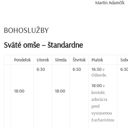
Martin Adamčík
BOHOSLUŽBY
Sväté omše – štandardne
Pondelok
Utorok
Streda
Štvrtok
Piatok
Sob
6:30
6:30
16:30
v
6:3
Oškerde,
18:00
v
18:00
18:00
kostole,
adorácia
pred
vystavenou
Eucharistiou