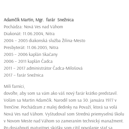
Ada
mčík Martin, Mgr. farár Snežnica
Pochádza: Nová Ves nad Váhom
Diakonát: 11.06.2004, Nitra
2004 – 2005 diakonská služba Žilina-Mesto
Presbyterát: 11.06.2005, Nitra
2005 – 2006 kaplán Skačany
2006 – 2011 kaplán Čadca
2011 – 2017 administrátor Čadca-Milošová
2017 – farár Snežnica
Milí farníci,
dovoľte, aby som sa vám ako váš nový farár krátko predstavil.
Volám sa Martin Adamčík. Narodil som sa 30. januára 1977 v
Trenčíne. Pochádzam z malej dedinky na Považí, ktorá sa volá
Nová Ves nad Váhom. Vyštudoval som Strednú priemyselnú školu
v Novom Meste nad Váhom so zameraním technický manažment.
Po dosiahnutí maturitnej skúšky som cítil povolanie stať sa