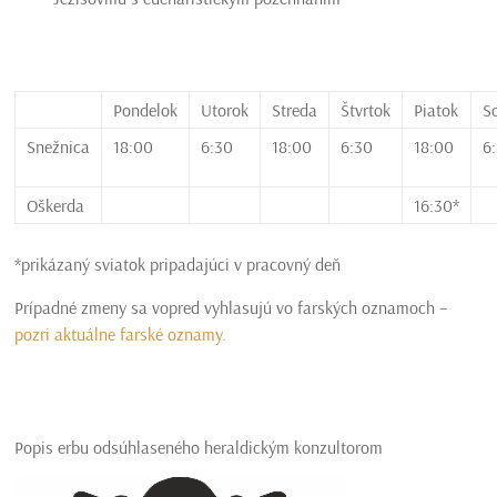
Pondelok
Utorok
Streda
Štvrtok
Piatok
S
Snežnica
18:00
6:30
18:00
6:30
18:00
6
Oškerda
16:30*
*prikázaný sviatok pripadajúci v pracovný deň
Prípadné zmeny sa vopred vyhlasujú vo farských oznamoch –
pozri aktuálne farské oznamy.
Popis erbu odsúhlaseného heraldickým konzultorom