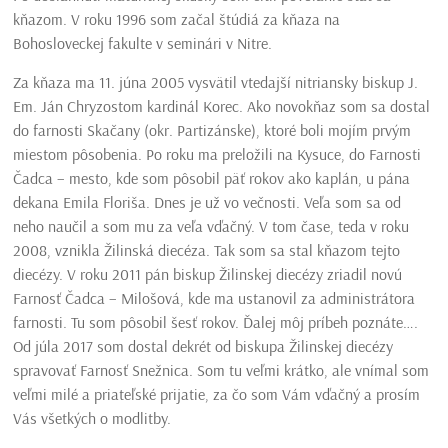
kňazom. V roku 1996 som začal štúdiá za kňaza na
Bohosloveckej fakulte v seminári v Nitre.
Za kňaza ma 11. júna 2005 vysvätil vtedajší nitriansky biskup J.
Em. Ján Chryzostom kardinál Korec. Ako novokňaz som sa dostal
do farnosti Skačany (okr. Partizánske), ktoré boli mojím prvým
miestom pôsobenia. Po roku ma preložili na Kysuce, do Farnosti
Čadca – mesto, kde som pôsobil päť rokov ako kaplán, u pána
dekana Emila Floriša. Dnes je už vo večnosti. Veľa som sa od
neho naučil a som mu za veľa vďačný. V tom čase, teda v roku
2008, vznikla Žilinská diecéza. Tak som sa stal kňazom tejto
diecézy. V roku 2011 pán biskup Žilinskej diecézy zriadil novú
Farnosť Čadca – Milošová, kde ma ustanovil za administrátora
farnosti. Tu som pôsobil šesť rokov. Ďalej môj príbeh poznáte….
Od júla 2017 som dostal dekrét od biskupa Žilinskej diecézy
spravovať Farnosť Snežnica. Som tu veľmi krátko, ale vnímal som
veľmi milé a priateľské prijatie, za čo som Vám vďačný a prosím
Vás všetkých o modlitby.