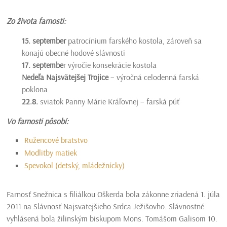
Zo života farnosti:
15. september
patrocínium farského kostola, zároveň sa
konajú obecné hodové slávnosti
17. septembe
r výročie konsekrácie kostola
Nedeľa Najsvätejšej Trojice
– výročná celodenná farská
poklona
22.8.
sviatok Panny Márie Kráľovnej – farská púť
Vo farnosti pôsobí:
Ružencové bratstvo
Modlitby matiek
Spevokol (detský, mládežnícky)
Farnosť Snežnica s filiálkou Oškerda bola zákonne zriadená 1. júla
2011 na Slávnosť Najsvätejšieho Srdca Ježišovho. Slávnostné
vyhlásená bola žilinským biskupom Mons. Tomášom Galisom 10.