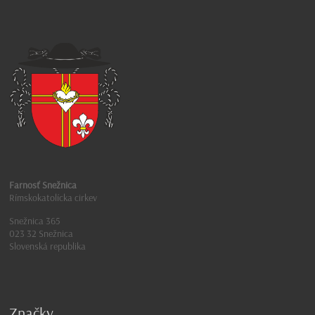
Farnosť Snežnica
Rímskokatolícka cirkev
Snežnica 365
023 32 Snežnica
Slovenská republika
Značky