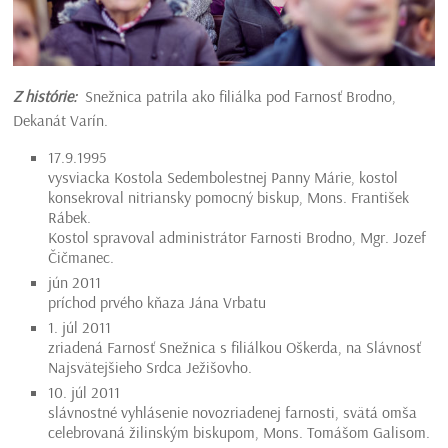
Z histórie:
Snežnica patrila ako filiálka pod Farnosť Brodno,
Dekanát Varín.
17.9.1995
vysviacka Kostola Sedembolestnej Panny Márie, kostol
konsekroval nitriansky pomocný biskup, Mons. František
Rábek.
Kostol spravoval administrátor Farnosti Brodno, Mgr. Jozef
Čičmanec.
jún 2011
príchod prvého kňaza Jána Vrbatu
1. júl 2011
zriadená Farnosť Snežnica s filiálkou Oškerda, na Slávnosť
Najsvätejšieho Srdca Ježišovho.
10. júl 2011
slávnostné vyhlásenie novozriadenej farnosti, svätá omša
celebrovaná žilinským biskupom, Mons. Tomášom Galisom.