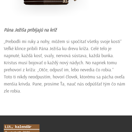
Pána Ježiša pribíjajú na kríž
„Prebodli mi ruky a nohy, môžem si spočítať všetky svoje kosti“
Veľké klince pribili Pána Ježiša ku drevu kríža. Celé telo je
napnuté, každá kosť, svaly, nervová sústava, každá bunka.
Kristus musí bojovať o každý nový nádych. No napriek tomu
prehovorí z kríža: „Otče, odpusť im, lebo nevedia čo robia.“
Toto ti nikdy neodpustím, hovorí človek, ktorému sa pácha oveľa
menšia krivda. Pane, prosíme Ťa, nauč nás odpúšťať tým čo nám
zle robia.