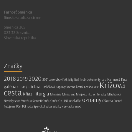
Farnosť Snežnica
Rímskokatolícka cirkev
Snežnica 365
023 32 Snežnica
Slovenská republika
Značky
2018
2020
2019
Farnosť
2021
ako vybaviť
Aktivity
Boží hrob
dokumenty
fara
Farár
Krížová
galéria
jaslickova
GDPR
Jasličková
Kaplnky
korona
kostol
Kresba
krst
cesta
liturgia
Kňazi
Miniséria
Miništranti
Misijné zrnko sv. Terezky
Mládežnici
oznamy
Novinky spod Vretňa
o farnosti
Omša
Omše
ONLINE
opekačka
Oškerda
Pohreb
Putujeme
Pôst
Púť
rada
Spevokol
sutaz
sviatky
vysviacka
úvod